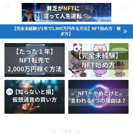
【完全未経験が1年で1,900万円作る方法】NFT始め方・稼
ぎ方】
― TAG ―