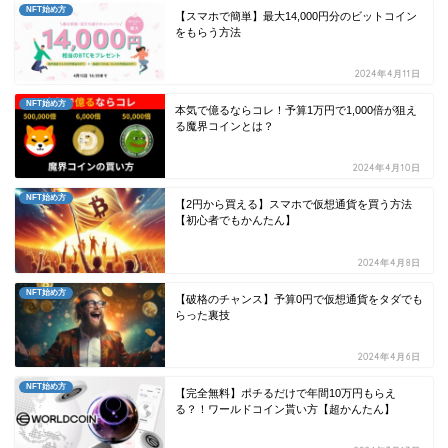
NFT始め方
【スマホで簡単】最大14,000円分のビットコイン
をもらう方法
2024年4月11日
NFT始め方
本気で億るならコレ！予算1万円で1,000倍が狙え
る魔界コインとは？
2024年4月10日
NFT始め方
【2円から買える】スマホで仮想通貨を買う方法
【初心者でもかんたん】
2024年4月8日
NFT始め方
【破格のチャンス】予算0円で仮想通貨をタダでも
らった裏技
2024年4月6日
NFT始め方
【完全無料】ポチるだけで年間10万円もらえ
る？！ワールドコイン貰い方【超かんたん】