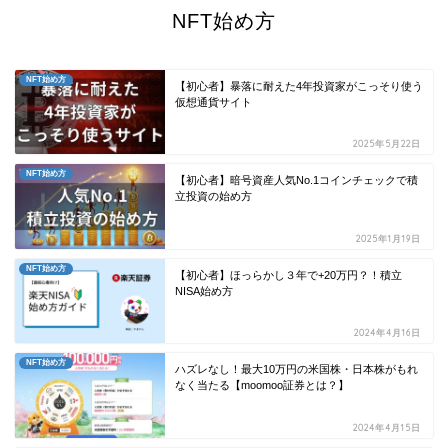
NFT始め方
NFT始め方
【初心者】暴落に耐えた4年投資家がこっそり使う
仮想通貨サイト
2025年5月22日
NFT始め方
【初心者】暗号資産人気No.1コインチェックで積
立投資の始め方
2025年1月19日
NFT始め方
【初心者】ほっらかし３年で+20万円？！積立
NISA始め方
2024年4月16日
NFT始め方
ハズレなし！最大10万円の米国株・日本株がもれ
なく当たる【moomoo証券とは？】
2024年4月15日