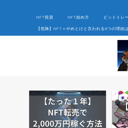
NFT投資
NFT始め方
ビットトレー
【危険】NFT＝やめとけと言われる8つの理由