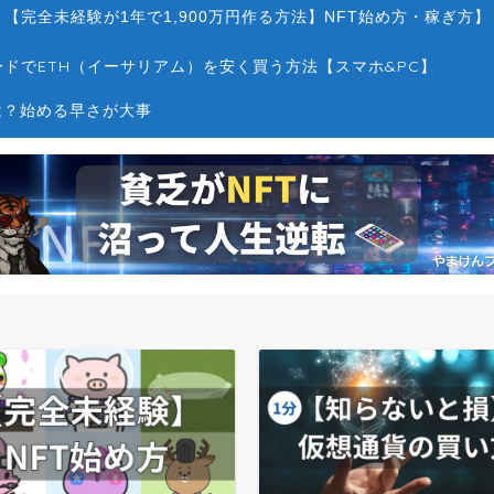
【完全未経験が1年で1,900万円作る方法】NFT始め方・稼ぎ方】
ドでETH（イーサリアム）を安く買う方法【スマホ&PC】
は？始める早さが大事