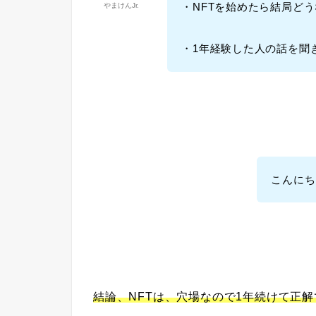
・NFTを始めたら結局ど
やまけんJr.
・1年経験した人の話を聞
こんにち
結論、NFTは、穴場なので1年続けて正