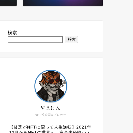
検索
検索
やまけん
NFT投資家&ブロガー
【貧乏がNFTに沼って人生逆転】2021年
12月からNFTの世界へ。完全未経験から