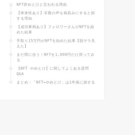
NFT辞めとけと言われる理由
【将来性あり】非難の声を鵜呑みにすると損
する理由
【成功事例あり】フォロワーさんがNFTを始
めた結果
手取り15万円がNFTを始めた結果【脱サラ見
えた】
まだ間に合う！NFTを1,000円だけ買ってみ
る
【NFT やめとけ】に関してよくある質問
Q&A
まとめ：「NFT=やめとけ」は1年後に損する