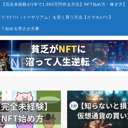
【完全未経験が1年で1,900万円作る方法】NFT始め方・稼ぎ方】
ドでETH（イーサリアム）を安く買う方法【スマホ&PC】
は？始める早さが大事