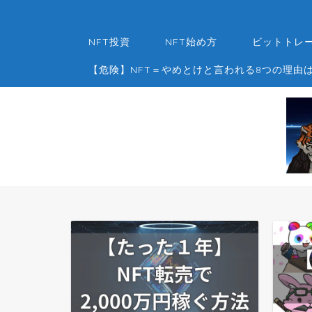
NFT投資
NFT始め方
ビットトレー
【危険】NFT＝やめとけと言われる8つの理由