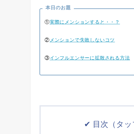
本日のお題
①
実際にメンションすると・・？
②
メンションで失敗しないコツ
③
インフルエンサーに拡散される方法
✔︎ 目次（タ