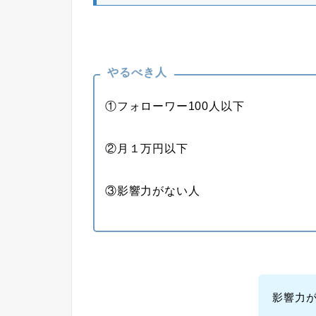
やるべき人
①フォローワー100人以下
②月１万円以下
③影響力がない人
影響力