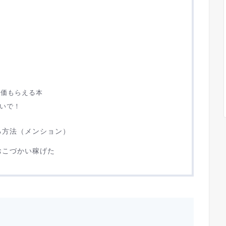
？
単価もらえる本
ないで！
る方法（メンション）
おこづかい稼げた