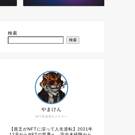
検索
検索
やまけん
NFT投資家&ブロガー
【貧乏がNFTに沼って人生逆転】2021年
12月からNFTの世界へ。完全未経験から