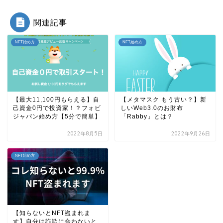
関連記事
NFT始め方
NFT始め方
【最大11,100円もらえる】自
【メタマスク もう古い？】新
己資金0円で投資家！？フォビ
しいWeb3.0のお財布
ジャパン始め方【5分で簡単】
「Rabby」とは？
2022年8月5日
2022年9月26日
NFT始め方
【知らないとNFT盗まれま
す】自分は詐欺に合わないと