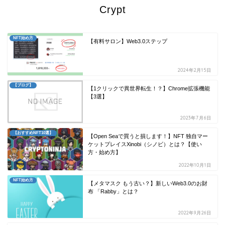
Crypt
NFT始め方
【有料サロン】Web3.0ステップ
2024年2月15日
【ブログ】
【1クリックで異世界転生！？】Chrome拡張機能
【3選】
2023年7月6日
【おすすめNFT10選】
【Open Seaで買うと損します！】NFT 独自マー
ケットプレイスXinobi（シノビ）とは？【使い
方・始め方】
2022年10月1日
NFT始め方
【メタマスク もう古い？】新しいWeb3.0のお財
布 「Rabby」とは？
2022年9月26日