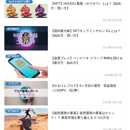
【おすすめNFT10選】
【NFT】HOUOU 鳳凰（ホウオウ）とは？【始め
方・買い方】
2022年9月24日
NFT始め方
【国内最大級】NFTオンラインサロン ICLとは？
【始め方・買い方】
2022年9月24日
NFT始め方
【放置プレイ】パンケーキ スワップ BNBを預ける
【稼ぎ方・始め方】
2022年8月7日
【ブログ】
【やまけんブログ】6ヶ月目の運営・収益報告
（1,918PV、5記事）
2022年5月15日
NFT始め方
【仮想通貨が暴落】仮想通貨の暴落はチャン
ス！？ 暴落市場を乗り越える３つの方法
2022年5月12日