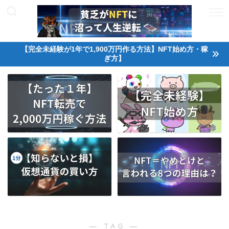
【完全未経験が1年で1,900万円作る方法】NFT始め方・稼
ぎ方】
― TAG ―